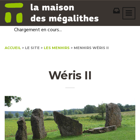
Chargement en cours...
Accueil
> Le site >
Les Menhirs
> Menhirs Wéris II
Wéris II